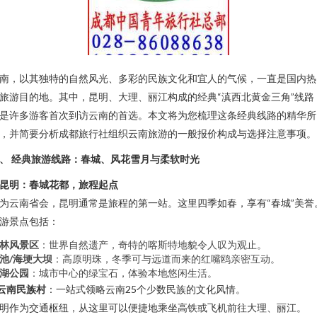
南，以其独特的自然风光、多彩的民族文化和宜人的气候，一直是国内热
旅游目的地。其中，昆明、大理、丽江构成的经典“滇西北黄金三角”线路
是许多游客首次到访云南的首选。本文将为您梳理这条经典线路的精华所
，并简要分析成都旅行社组织云南旅游的一般报价构成与选择注意事项。
、 经典旅游线路：春城、风花雪月与柔软时光
昆明：春城花都，旅程起点
为云南省会，昆明通常是旅程的第一站。这里四季如春，享有“春城”美誉
游景点包括：
林风景区
：世界自然遗产，奇特的喀斯特地貌令人叹为观止。
池/海埂大坝
：高原明珠，冬季可与远道而来的红嘴鸥亲密互动。
湖公园
：城市中心的绿宝石，体验本地悠闲生活。
云南民族村
：一站式领略云南25个少数民族的文化风情。
明作为交通枢纽，从这里可以便捷地乘坐高铁或飞机前往大理、丽江。