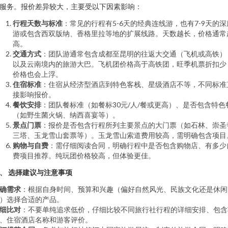
服务。报价差异较大，主要受以下因素影响：
行程天数与标准
：常见的行程有5-6天的经典连线游，也有7-9天的深
游或包含西双版纳、香格里拉等地的扩展线路。天数越长，价格通常
高。
交通方式
：团队游通常包含成都至昆明的往返大交通（飞机或高铁）
以及云南境内的旅游大巴。飞机团价格高于高铁团，旺季机票折扣少
价格也会上浮。
住宿标准
：住宿从经济型酒店到特色客栈、星级酒店不等，不同标准
接影响报价。
餐饮安排
：团队餐标准（如餐标30元/人/餐或更高）、是否包含特色
（如野生菌火锅、纳西喜宴等）。
景点门票
：报价是否包含行程所列主要景点的大门票（如石林、崇圣
三塔、玉龙雪山套票等）。玉龙雪山索道费用较高，需明确包含项目
购物与自费
：需仔细阅读合同，明确行程中是否包含购物店、有多少
费项目推荐。纯玩团价格较高，但体验更佳。
、 选择建议与注意事项
确需求
：根据自身时间、预算和兴趣（偏好自然风光、民族文化还是休闲
）选择合适的产品。
细比对
：不要单纯追求低价，仔细比较不同旅行社行程的详细安排、包含
、住宿酒店名称和游客评价。