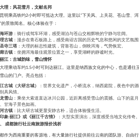
大理：风花雪月，文献名邦
昆明乘高铁约2小时即可抵达大理。这里以“下关风、上关花、苍山雪、洱
”的景致闻名。核心体验在于：
海环游
：骑行或驾车环湖，感受湖泊与苍山交相辉映的宁静与壮阔。
理古城
：漫步在青石板路上，感受南诏古国的历史气息和悠闲的文艺氛围
圣寺三塔
：大理的标志性建筑，背靠苍山，倒映洱海，气势恢宏。
廊古镇
：坐拥洱海最佳观景位置之一，享受湖畔的静谧时光。
丽江：古城韵味，雪山情怀
大理乘动车约1.5小时可到达丽江。这里是纳西族文化的中心，也是通往
雪山的门户。亮点包括：
江古城（大研古城）
：世界文化遗产，小桥流水，纳西庭院，夜色中的酒
别具风情。
龙雪山
：乘坐大索道直达冰川公园，近距离感受雪山的震撼。山下的蓝月
、甘海子景色如画。
河古镇
：比大研古城更显安静古朴，适合体验慢生活。
印象·丽江》或《丽江千古情》
：大型实景演出，深度感受当地文化传奇
、 成都旅行社云南旅游报价浅析
都作为西南重要的客源地，有大量旅行社提供前往云南的团队游、自由行