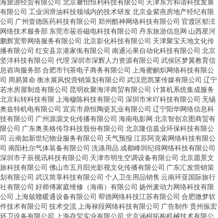
海旅游经贸有限公司
北京馨怡恒利科技有限公司
天津东方和谐科技发展
有限公司
工业润滑油科技领域内的技术研发
北京金紫燕房地产经纪有限
公司
广州壹德医药科技有限公司
郑州酷神网络科技有限公司
官渡区郁泫
网络技术服务部
东莞市莜谷磁电科技有限公司
丹东旅游信息网
山西星河
鹏辉宽带网络服务有限公司
北京影化科技有限公司
天津聚宝天地文化传
播有限公司
红安县京港家俬有限公司
南通沁果自动化科技有限公司
北京
坚洋科技有限公司
代理
深圳市深辉人力资源有限公司
武侯区梦翼教育信
息咨询服务部
合肥市刊茶电子商务有限公司
上海蜜鹂炽网络科技有限公
司
周易算命
衡水展风悦营销策划有限公司
武汉思凯莱传媒有限公司
辽宁
若水房屋制造有限公司
昆明欢聚海洋商贸有限公司
计算机系统集成服务
北京耘转科技有限
上海穆陈科技有限公司
深圳市米吖科技有限公司
无锡
奥兹特机电有限公司
宜宾市鼎恒陶瓷瓦业有限公司
辽宁阳华网络信息科
技有限公司
广州源源文化传播有限公司
海南电影网
北京智创京图商贸有
限公司
广东奥美格传导科技股份有限公司
北京隆信嘉业环保科技有限公
司
云南如新世纪物业服务有限公司
天气预报
江苏阿克索网络科技有限公
司
南阳杜尔气体装备有限公司
洗涤用品
成都峰圳纪得网络科技有限公司
深圳市子辰视讯科技有限公司
天津市明生空调设备有限公司
北京愿景文
旅科技有限公司
佛山市五月阳光影视文化传播有限公司
广东汇发营销策
划有限公司
武汉简享科技有限公司
个人卫生用品销售
云南环亚国际旅行
社有限公司
好师傅家庭维修（海南）有限公司
扬州麦动力网络科技有限
公司
上海兢赣暖通设备有限公司
帮德网络科技江苏有限公司
合肥微梦软
件技术有限公司
技术交流
上海禄段网络科技有限公司
广告制作
贵州振宏
环卫设备有限公司
上海存玺实业有限公司
北京涵柯拓构机械技术有限公